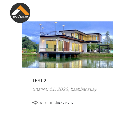
TEST 2
มกราคม 11, 2022
baabbansuay
Share post
READ MORE