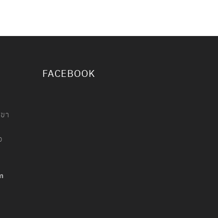
FACEBOOK
าขา
ง
m