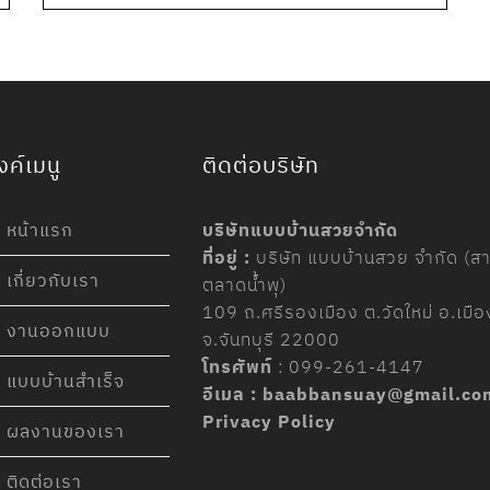
งค์เมนู
ติดต่อบริษัท
หน้าแรก
บริษัทแบบบ้านสวยจำกัด
ที่อยู่ :
บริษัท แบบบ้านสวย จำกัด (ส
เกี่ยวกับเรา
ตลาดน้ำพุ)
109
ถ
.
ศรีรองเมือง ต
.
วัดใหม่ อ
.
เมือ
งานออกแบบ
จ
.
จันทบุรี
22000
โทรศัพท์
:
099-261-4147
แบบบ้านสำเร็จ
อีเมล :
baabbansuay@gmail.co
Privacy Policy
ผลงานของเรา
ติดต่อเรา