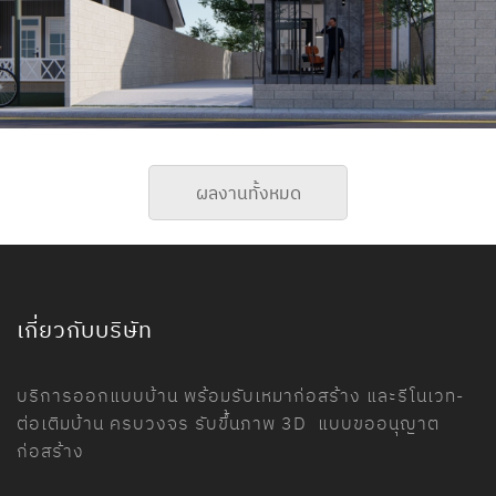
ผลงานทั้งหมด
เกี่ยวกับบริษัท
บริการออกแบบบ้าน พร้อมรับเหมาก่อสร้าง และรีโนเวท-
ต่อเติมบ้าน ครบวงจร รับขึ้นภาพ 3D แบบขออนุญาต
ก่อสร้าง