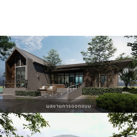
ผลงานการออกแบบ