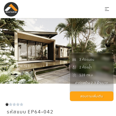
3 ห้องนอน
2 ห้องน้ำ
128 ตร.ม.
ค่าก่อสร้าง 2.3 ล้านบาท
สอบถามเพิ่มเติม





รหัสแบบ EP64-042