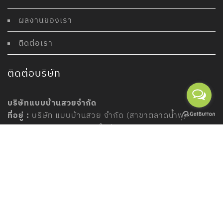
ผลงานของเรา
ติดต่อเรา
ติดต่อบริษัท
บริษัทแบบบ้านสวยจำกัด
ที่อยู่ :
บริษัท แบบบ้านสวย จำกัด (สาขาตลาดน้ำพุ)
109
ถ
.
ศรีรองเมือง ต
.
วัดใหม่ อ
.
เมือง จ
.
จันทบุรี
22000
โทรศัพท์
:
099-261-4147
อีเมล :
baabbansuay@gmail.com
Privacy Policy