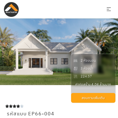
2 ห้องนอน
3 ห้องน้ำ
224.57
ค่าก่อสร้าง 4.04 ล้านบาท
สอบถามเพิ่มเติม





รหัสแบบ EP66-004