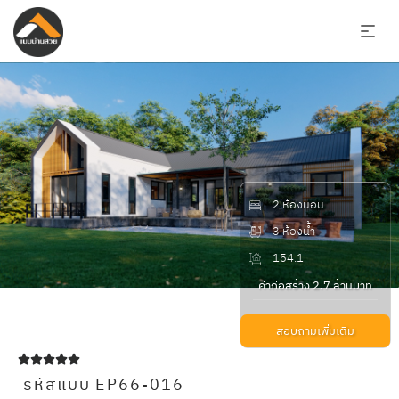
2 ห้องนอน
3 ห้องน้ำ
154.1
ค่าก่อสร้าง 2.7 ล้านบาท
สอบถามเพิ่มเติม





รหัสแบบ EP66-016