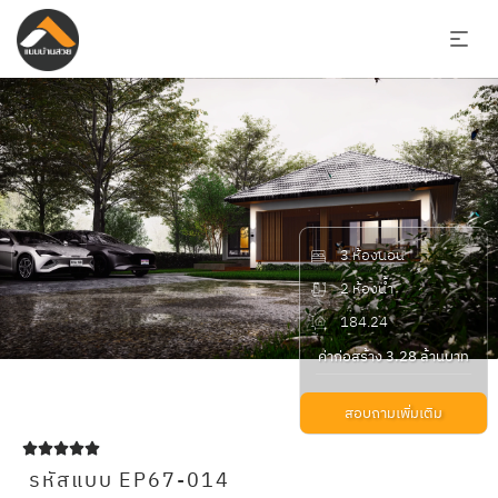
3 ห้องนอน
2 ห้องน้ำ
184.24
ค่าก่อสร้าง 3.28 ล้านบาท
สอบถามเพิ่มเติม





รหัสแบบ EP67-014